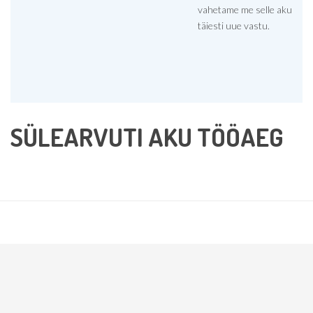
vahetame me selle aku
täiesti uue vastu.
SÜLEARVUTI AKU TÖÖAEG