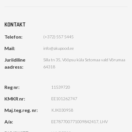
KONTAKT
Telefon:
(+372) 557 5445
Mail:
info@akupood.ee
Juriidiline
Silla tn 35, Võõpsu küla Setomaa vald Võrumaa
aadress:
64318
Reg nr:
11539720
KMKR nr:
EE101262747
Maj.teg.reg. nr:
KJK030958
A/a:
EE787700771009842417, LHV