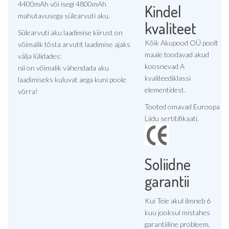
4400mAh või isegi 4800mAh
Kindel
mahutavusega sülearvuti aku.
kvaliteet
Sülearvuti aku laadimise kiirust on
Kõik Akupood OÜ poolt
võimalik tõsta arvutit laadimise ajaks
maale toodavad akud
välja lülidades:
koosnevad A
nii on võimalik vähendada aku
kvaliteediklassi
laadimiseks kuluvat aega kuni poole
elementidest.
võrra!
Tooted omavad Euroopa
Liidu sertitifikaati.
Soliidne
garantii
Kui Teie akul ilmneb 6
kuu jooksul mistahes
garantiiline probleem,