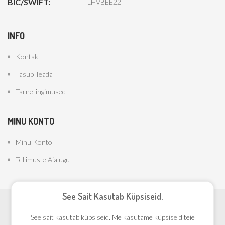
BIC/SWIFT:
LHVBEE22
INFO
Kontakt
Tasub Teada
Tarnetingimused
MINU KONTO
Minu Konto
Tellimuste Ajalugu
See Sait Kasutab Küpsiseid.
Copyright © 2023 Akupood.ee. Kõik õigused on kaitstud.
See sait kasutab küpsiseid. Me kasutame küpsiseid teie