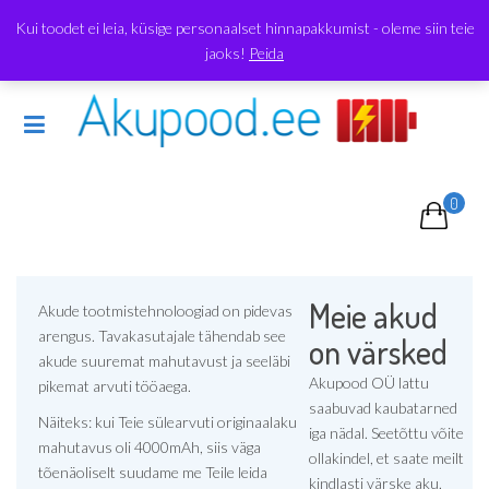
Skip
Telefon:
557 5445
Email:
info@akupood.ee
Kui toodet ei leia, küsige personaalset hinnapakkumist - oleme siin teie
to
jaoks!
Peida
content
0
Meie akud
Akude tootmistehnoloogiad on pidevas
arengus. Tavakasutajale tähendab see
on värsked
akude suuremat mahutavust ja seeläbi
Akupood OÜ lattu
pikemat arvuti tööaega.
saabuvad kaubatarned
Näiteks: kui Teie sülearvuti originaalaku
iga nädal. Seetõttu võite
mahutavus oli 4000mAh, siis väga
ollakindel, et saate meilt
tõenäoliselt suudame me Teile leida
kindlasti värske aku.